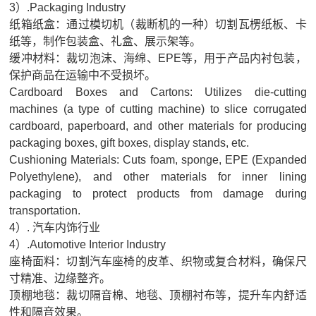
3）.Packaging Industry
智
纸箱纸盒：通过模切机（裁断机的一种）切割瓦楞纸板、卡
能
纸等，制作包装盒、礼盒、展示架等。
化
缓冲材料：裁切泡沫、海绵、EPE等，用于产品内衬包装，
保护商品在运输中不受损坏。
装
Cardboard Boxes and Cartons: Utilizes die-cutting
配
machines (a type of cutting machine) to slice corrugated
设
cardboard, paperboard, and other materials for producing
备
packaging boxes, gift boxes, display stands, etc.
Cushioning Materials: Cuts foam, sponge, EPE (Expanded
裁
Polyethylene), and other materials for inner lining
断
packaging to protect products from damage during
机
transportation.
桁
4）. 汽车内饰行业
4）.Automotive Interior Industry
架
座椅面料：切割汽车座椅的皮革、织物或复合材料，确保尺
机
寸精准、边缘整齐。
械
顶棚地毯：裁切隔音棉、地毯、顶棚衬布等，提升车内舒适
手
性和隔音效果。