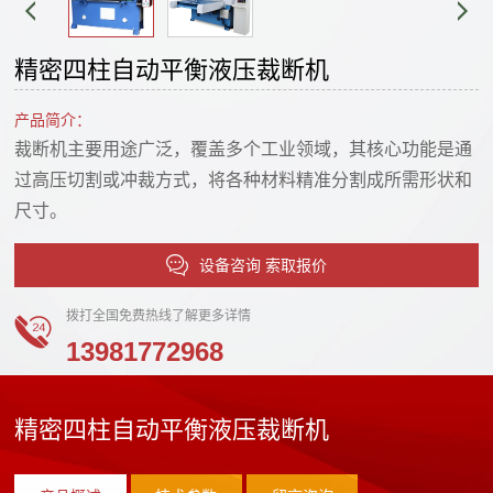
企
心
业
精密四柱自动平衡液压裁断机
复
管
新
合
理
产品简介：
闻
材
裁断机主要用途广泛，覆盖多个工业领域，其核心功能是通
企
料
过高压切割或冲裁方式，将各种材料精准分割成所需形状和
业
中
制
尺寸。
文
心
品
化
设备咨询 索取报价
行
智
联
公
业
能
拨打全国免费热线了解更多详情
司
系
新
化
13981772968
资
闻
生
我
质
公
产
人
精密四柱自动平衡液压裁断机
们
司
线
才
联
新
远
战
系