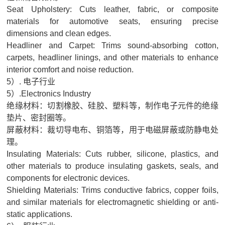
Seat Upholstery: Cuts leather, fabric, or composite
注
materials for automotive seats, ensuring precise
塑
dimensions and clean edges.
机
Headliner and Carpet: Trims sound-absorbing cotton,
械
carpets, headliner linings, and other materials to enhance
interior comfort and noise reduction.
手
5）. 电子行业
5）.Electronics Industry
绝缘材料：切割橡胶、硅胶、塑料等，制作电子元件的绝缘
垫片、密封圈等。
屏蔽材料：裁切导电布、铜箔等，用于电磁屏蔽或防静电处
理。
Insulating Materials: Cuts rubber, silicone, plastics, and
other materials to produce insulating gaskets, seals, and
components for electronic devices.
Shielding Materials: Trims conductive fabrics, copper foils,
and similar materials for electromagnetic shielding or anti-
static applications.