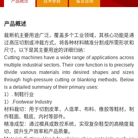
产品概述
技术参数
留言咨询
闻
红
略
我
外
合
们
线
产品概述
作
人
烘
伙
裁断机主要用途广泛，覆盖多个工业领域，其核心功能是通
才
箱
过高压切割或冲裁方式，将各种材料精准分割成所需形状和
伴
招
尺寸。以下是其主要用途的详细归纳：
热
聘
Cutting machines have a wide range of applications across
风
multiple industrial sectors. Their core function is to precisely
循
divide various materials into desired shapes and sizes
环
through high-pressure cutting or blanking methods. Below
is a detailed summary of their primary uses:
烘
1）. 制鞋行业
箱
1）.Footwear Industry
加
材料裁切：用于切割皮革、人造革、布料、橡胶等鞋材，制
热
作鞋面、鞋底、内衬等部件。
精准成型：通过模具或数控系统，实现复杂鞋型的高精度裁
器
切，提升生产效率和产品质量。
热