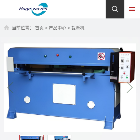
当前位置：
首页
>
产品中心
>
裁断机
首
页
关
于
我
们
企
产
业
品
简
介
中