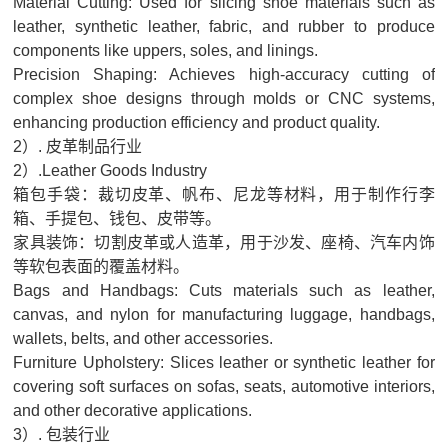
Material Cutting: Used for slicing shoe materials such as
压
leather, synthetic leather, fabric, and rubber to produce
罐
components like uppers, soles, and linings.
Precision Shaping: Achieves high-accuracy cutting of
蒸
complex shoe designs through molds or CNC systems,
汽
enhancing production efficiency and product quality.
发
2）. 皮革制品行业
生
2）.Leather Goods Industry
箱包手袋：裁切皮革、帆布、尼龙等材料，用于制作行李
器
箱、手提包、钱包、皮带等。
接
家具装饰：切割皮革或人造革，用于沙发、座椅、汽车内饰
触
等软包表面的覆盖材料。
式
Bags and Handbags: Cuts materials such as leather,
canvas, and nylon for manufacturing luggage, handbags,
烘
wallets, belts, and other accessories.
箱
Furniture Upholstery: Slices leather or synthetic leather for
复
covering soft surfaces on sofas, seats, automotive interiors,
合
and other decorative applications.
3）. 包装行业
机