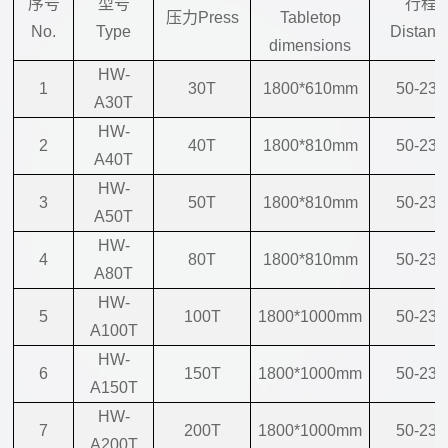
序号
型号
行程
压力Press
Tabletop
No.
Type
Distanc
dimensions
HW-
1
30T
1800*610mm
50-230
A30T
HW-
2
40T
1800*810mm
50-230
A40T
HW-
3
50T
1800*810mm
50-230
A50T
HW-
4
80T
1800*810mm
50-230
A80T
HW-
5
100T
1800*1000mm
50-230
A100T
HW-
6
150T
1800*1000mm
50-230
A150T
HW-
7
200T
1800*1000mm
50-230
A200T