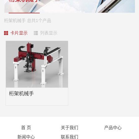
企
心
业
桁架机械手 总共1个产品
复
管
新
合
卡片显示
列表显示
理
闻
材
企
料
业
中
制
文
心
品
化
行
智
联
公
业
能
司
系
桁架机械手
新
化
资
闻
生
我
质
公
产
人
们
司
线
才
首 页
关于我们
产品中心
联
新
远
战
新闻中心
联系我们
系