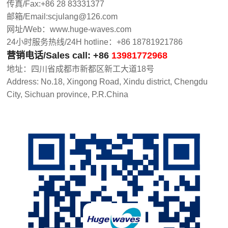
传真/Fax:+86 28 83331377
压
邮箱/Email:scjulang@126.com
罐
网址/Web：www.huge-waves.com
蒸
24小时服务热线/24H hotline：+86 18781921786
汽
营销电话/Sales call: +86
13981772968
发
地址：四川省成都市新都区新工大道18号
Address: No.18, Xingong Road, Xindu district, Chengdu
生
City, Sichuan province, P.R.China
器
接
触
式
烘
箱
复
合
机