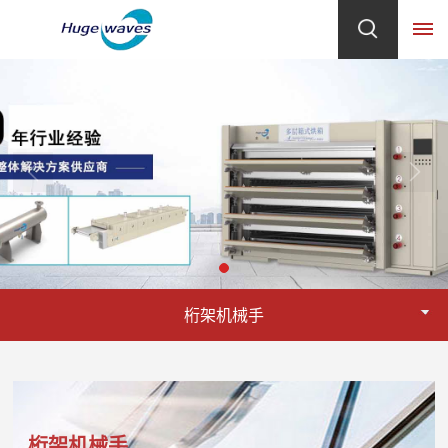
首
页
关
于
我
桁架机械手
们
企
产
业
品
简
介
桁架机械手
中