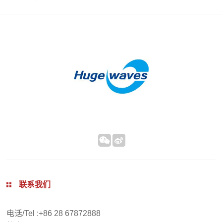
闻
红
略
我
外
合
们
线
作
人
烘
伙
才
箱
伴
招
热
聘
风
循
环
烘
箱
加
热
联系我们
器
电话/Tel :+86 28 67872888
热