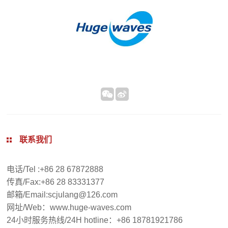
智
能
化
装
配
设
备
裁
断
联系我们
机
桁
电话/Tel :+86 28 67872888
架
传真/Fax:+86 28 83331377
机
邮箱/Email:scjulang@126.com
械
网址/Web：www.huge-waves.com
24小时服务热线/24H hotline：+86 18781921786
手