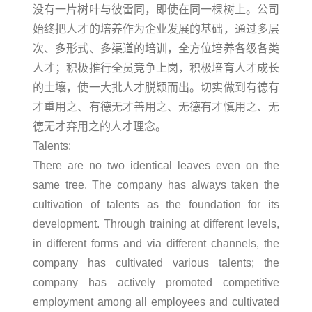
没有一片树叶与彼雷同，即使在同一棵树上。公司
企
始终把人才的培养作为企业发展的基础，通过多层
心
业
次、多形式、多渠道的培训，全方位培养各级各类
复
管
新
人才；积极推行全员竞争上岗，积极培育人才成长
合
理
的土壤，使一大批人才脱颖而出。切实做到有德有
闻
材
企
才重用之、有德无才善用之、无德有才慎用之、无
料
业
中
德无才弃用之的人才理念。
制
文
Talents:
心
品
化
There are no two identical leaves even on the
行
智
联
公
same tree. The company has always taken the
业
能
司
cultivation of talents as the foundation for its
系
新
化
资
development. Through training at different levels,
闻
生
我
质
in different forms and via different channels, the
公
产
company has cultivated various talents; the
人
们
司
线
company has actively promoted competitive
才
联
新
远
employment among all employees and cultivated
战
系