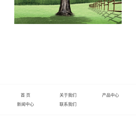
压
罐
蒸
汽
发
生
器
接
触
式
首 页
关于我们
产品中心
烘
新闻中心
联系我们
箱
复
合
机