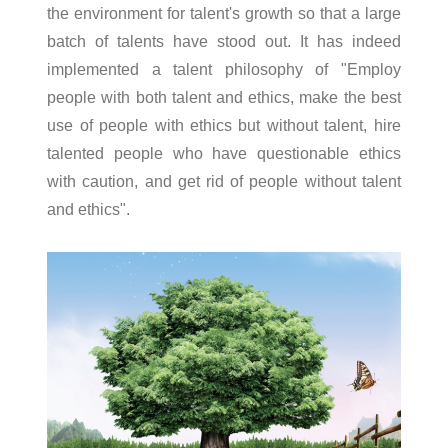
闻
红
the environment for talent's growth so that a large
略
我
batch of talents have stood out. It has indeed
外
合
们
implemented a talent philosophy of "Employ
线
作
人
people with both talent and ethics, make the best
烘
伙
才
use of people with ethics but without talent, hire
箱
伴
招
talented people who have questionable ethics
热
聘
with caution, and get rid of people without talent
风
and ethics".
循
环
烘
箱
加
热
器
热