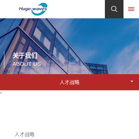
首
页
关于我们
关
ABOUT US
于
人才战略
我
<
们
企
产
业
品
简
人才战略
介
中