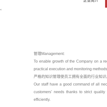
企业简介
<
管理Management:
To enable growth of the Company on a re
practical execution and monitoring methods
严格的知识管理使员工拥有全面的行业知识
Our staff have a good command of all nec
customers’ needs thanks to strict quali
efficiently.