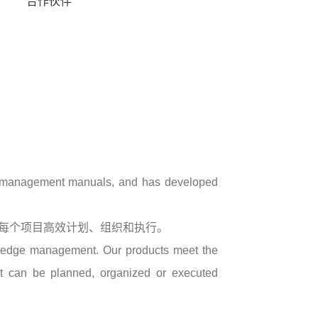
合作伙伴
nd management manuals, and has developed
每个项目高效计划、组织和执行。
owledge management. Our products meet the
ct can be planned, organized or executed