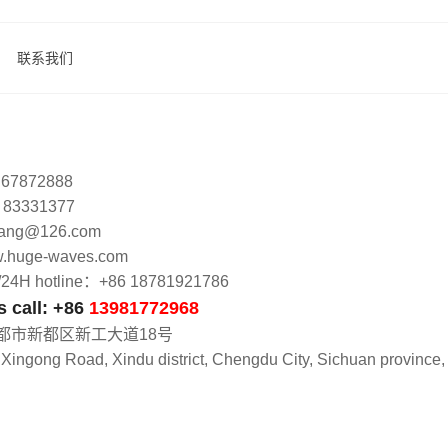
联系我们
 67872888
8 83331377
lang@126.com
huge-waves.com
 hotline：+86 18781921786
call: +86
13981772968
都市新都区新工大道18号
 Xingong Road, Xindu district, Chengdu City, Sichuan province,