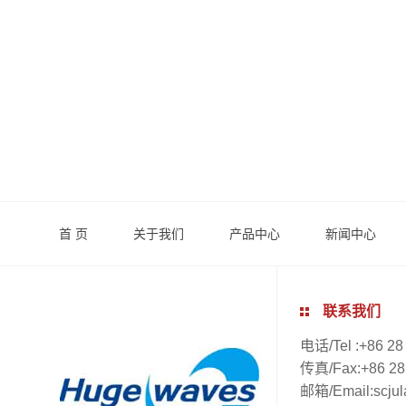
首 页
关于我们
产品中心
新闻中心
联系我们
电话/Tel :+86 28
传真/Fax:+86 2
邮箱/Email:scju