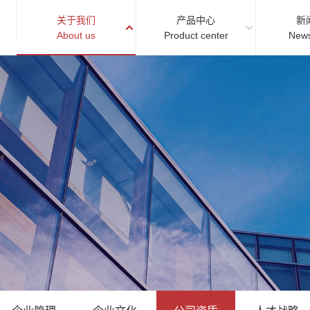
关于我们
产品中心
新
About us
Product center
News